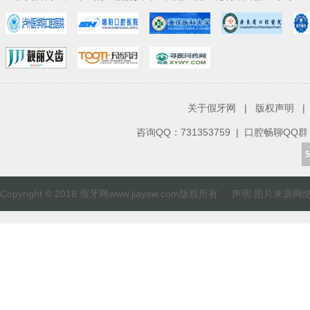
关于假牙网
|
版权声明
|
咨询QQ：
731353759
| 口腔畅聊QQ群：82
5
Copyright © 2018 假牙网www.jiayaw.com版权所有 声明:图