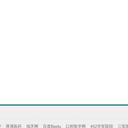
腔
厚薄医药
假牙网
百度Baidu
口腔医学网
452空军医院
三军