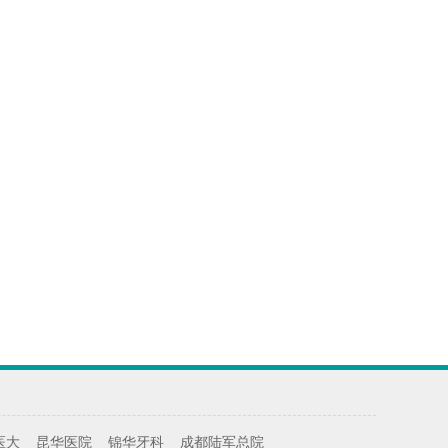
医大
昆华医院
锦华牙科
成都陆军总院